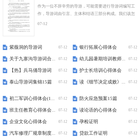
作为一位不辞辛劳的导游，可能需要进行导游词编写工
作，导游词由引言、主体和结语三部分构成。我们该怎
么去写导游词呢？以下是小编为大家整理的有...
07-12
紫薇洞的导游词
银行拓展心得体会
07-12
07-12
关于九寨沟导游词合集15篇
幼儿园暑期培训教师心得体会
07-12
07-12
【热】兵马俑导游词
护士长培训心得体会
07-12
07-12
泰山导游词集锦15篇
读《细节决定成败》心得体会
07-12
07-12
初二军训心得体会(15篇)
防火应急预案15篇
07-12
07-12
班主任教育心得体会(15篇)
读论语的心得体会
07-12
07-12
企业文化心得体会
孕检证明
07-12
07-12
汽车修理厂规章制度14篇
贷款工作证明
07-12
07-12