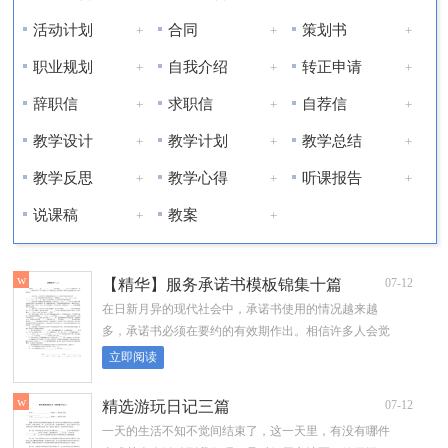
活动计划
合同
策划书
+
+
+
职业规划
自我介绍
转正申请
+
+
+
辞职信
求职信
自荐信
+
+
+
教学设计
教学计划
教学总结
+
+
+
教学反思
教学心得
听课报告
+
+
+
说课稿
教案
+
+
w
【精华】服务承诺书模板锦集十篇
07-12
在日新月异的现代社会中，承诺书使用的情况越来越
多，承诺书必须在要约的有效期作出。相信许多人会觉
得承诺书很难写吧，以下是小编为大...
立即阅读
w
精选游玩日记三篇
07-12
一天的生活不知不觉间结束了，这一天里，有没有哪件