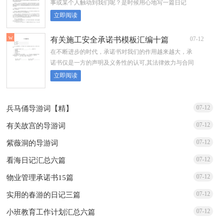
事或某个人触动到我们呢？是时候用心地写一篇日记
了。在写之前，要先考虑好内容和结构...
立即阅读
w
有关施工安全承诺书模板汇编十篇
07-12
在不断进步的时代，承诺书对我们的作用越来越大，承
诺书仅是一方的声明及义务性的认可,其法律效力与合同
是不同的。那么问题来了，到底...
立即阅读
07-12
兵马俑导游词【精】
07-12
有关故宫的导游词
07-12
紫薇洞的导游词
07-12
看海日记汇总六篇
07-12
物业管理承诺书15篇
07-12
实用的春游的日记三篇
07-12
小班教育工作计划汇总六篇