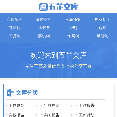
心得体会
事迹材料
应急预案
规章制度
答辩状
请假条
证明
通知
主持词
解说词
颁奖词
导游词
欢迎来到五芷文库
专注于高质量优秀文档的分享平台
文库分类
工作总结
年终总结
工作报告
+
+
+
实践报告
实习报告
工作计划
+
+
+