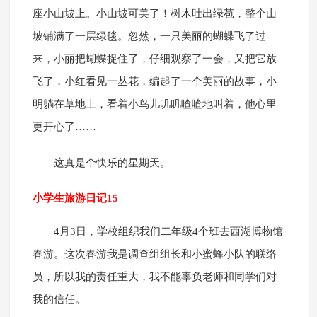
座小山坡上。小山坡可美了！树木吐出绿苞，整个山
坡铺满了一层绿毯。忽然，一只美丽的蝴蝶飞了过
来，小丽把蝴蝶捉住了，仔细观察了一会，又把它放
飞了，小红看见一丛花，编起了一个美丽的故事，小
明躺在草地上，看着小鸟儿叽叽喳喳地叫着，他心里
更开心了……
这真是个快乐的星期天。
小学生旅游日记15
4月3日，学校组织我们二年级4个班去西湖博物馆
春游。这次春游我是调查组组长和小蜜蜂小队的联络
员，所以我的责任重大，我不能辜负老师和同学们对
我的信任。