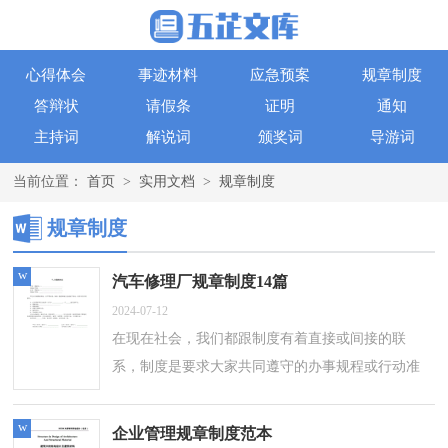
心得体会
事迹材料
应急预案
规章制度
答辩状
请假条
证明
通知
主持词
解说词
颁奖词
导游词
当前位置：
首页
>
实用文档
>
规章制度
规章制度
w
汽车修理厂规章制度14篇
2024-07-12
在现在社会，我们都跟制度有着直接或间接的联
系，制度是要求大家共同遵守的办事规程或行动准
则。大家知道制度的格式吗？以下是小编为大家收
集的汽车修理厂规章制度，仅供参考，大家一...
w
企业管理规章制度范本