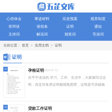
心得体会
事迹材料
应急预案
规章制度
答辩状
请假条
证明
通知
主持词
解说词
颁奖词
导游词
当前位置：
首页
>
实用文档
>
证明
证明
w
孕检证明
2024-07-12
在平平淡淡的.学习、工作、生活中，大家都写过证
明，肯定对各类证明都很熟悉吧，证明是可供核验
事实的凭证。什么样的证明才是规范的呢？下面是
小编整理的孕检证明 ，希望能够帮助到大...
w
贷款工作证明