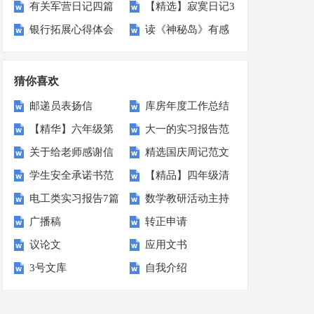
有关军营日记四篇
【精选】寂寞日记3
篇
文集锦10篇
银行拓展心得体会
读《神秘岛》有感
篇
15篇
猜你喜欢
邮递员表扬信
库房年度工作总结
【精华】六年级第
大一的实习报告范
关于给老师感谢信
精选国庆周记范文
七单元作文汇编十
文汇编6篇
学生安全承诺书范
【精品】四年级清
模板锦集九篇
汇总五篇
篇
电工类实习报告7篇
数学教研活动主持
文集锦9篇
明作文300字合集7
广播稿
转正申请
词7篇
篇
议论文
应用文书
3号文库
自我介绍