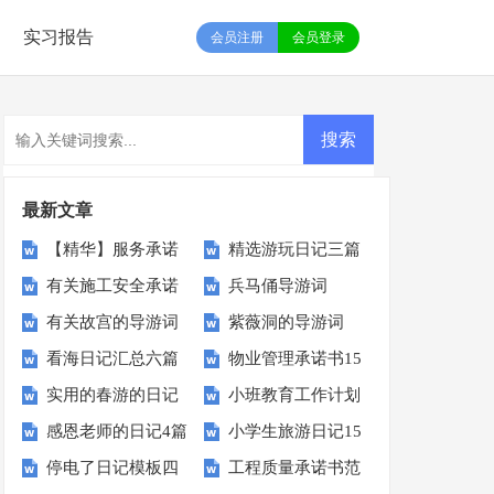
实习报告
会员注册
会员登录
最新文章
【精华】服务承诺
精选游玩日记三篇
有关施工安全承诺
兵马俑导游词
书模板锦集十篇
有关故宫的导游词
紫薇洞的导游词
书模板汇编十篇
【精】
看海日记汇总六篇
物业管理承诺书15
实用的春游的日记
小班教育工作计划
篇
感恩老师的日记4篇
小学生旅游日记15
三篇
汇总六篇
停电了日记模板四
工程质量承诺书范
篇