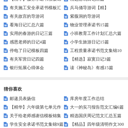
有关施工安全承诺书模板汇
兵马俑导游词【精】
集十篇
有关故宫的导游词
紫薇洞的导游词
编十篇
看海日记汇总六篇
物业管理承诺书15篇
实用的春游的日记三篇
小班教育工作计划汇总六篇
感恩老师的日记4篇
小学生旅游日记15篇
停电了日记模板四篇
工程质量承诺书范文集锦10
有关军营日记四篇
【精选】寂寞日记3篇
篇
银行拓展心得体会
读《神秘岛》有感15篇
猜你喜欢
邮递员表扬信
库房年度工作总结
【精华】六年级第七单元作
大一的实习报告范文汇编6篇
关于给老师感谢信模板锦集
精选国庆周记范文汇总五篇
文汇编十篇
学生安全承诺书范文集锦9篇
【精品】四年级清明作文300
九篇