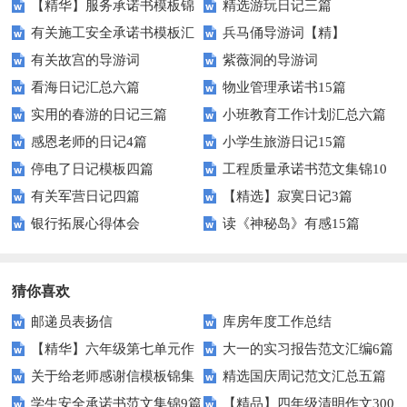
【精华】服务承诺书模板锦
精选游玩日记三篇
有关施工安全承诺书模板汇
兵马俑导游词【精】
集十篇
有关故宫的导游词
紫薇洞的导游词
编十篇
看海日记汇总六篇
物业管理承诺书15篇
实用的春游的日记三篇
小班教育工作计划汇总六篇
感恩老师的日记4篇
小学生旅游日记15篇
停电了日记模板四篇
工程质量承诺书范文集锦10
有关军营日记四篇
【精选】寂寞日记3篇
篇
银行拓展心得体会
读《神秘岛》有感15篇
猜你喜欢
邮递员表扬信
库房年度工作总结
【精华】六年级第七单元作
大一的实习报告范文汇编6篇
关于给老师感谢信模板锦集
精选国庆周记范文汇总五篇
文汇编十篇
学生安全承诺书范文集锦9篇
【精品】四年级清明作文300
九篇